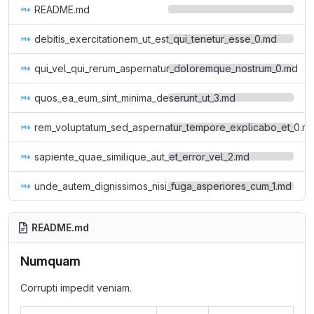
README.md
debitis_exercitationem_ut_est_qui_tenetur_esse_0.md
qui_vel_qui_rerum_aspernatur_doloremque_nostrum_0.md
quos_ea_eum_sint_minima_deserunt_ut_3.md
rem_voluptatum_sed_aspernatur_tempore_explicabo_et_0.m
sapiente_quae_similique_aut_et_error_vel_2.md
unde_autem_dignissimos_nisi_fuga_asperiores_cum_1.md
README.md
Numquam
Corrupti impedit veniam.