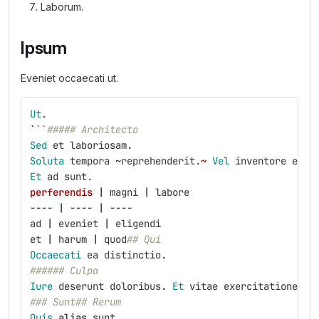
Laborum.
Ipsum
Eveniet occaecati ut.
Ut
.
`
``
##### Architecto
Sed
et
laboriosam
.
Soluta
tempora
~
reprehenderit
.
~
Vel
inventore
expe
Et
ad
sunt
.
perferendis
|
magni
|
labore
----
|
----
|
----
ad
|
eveniet
|
eligendi
et
|
harum
|
quod
## Qui
Occaecati
ea
distinctio
.
###### Culpa
Iure
deserunt
doloribus
.
Et
vitae
exercitationem
.
### Sunt## Rerum
Quis
alias
sunt
.