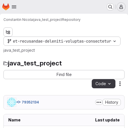
Homepage
Skip to main content
M
Constantin Nicolai
java_test_project
Repository
et-recusandae-deleniti-voluptas-consectetur
java_test_project
java_test_project
Find file
Code
Act
History
79352134
Name
Last update